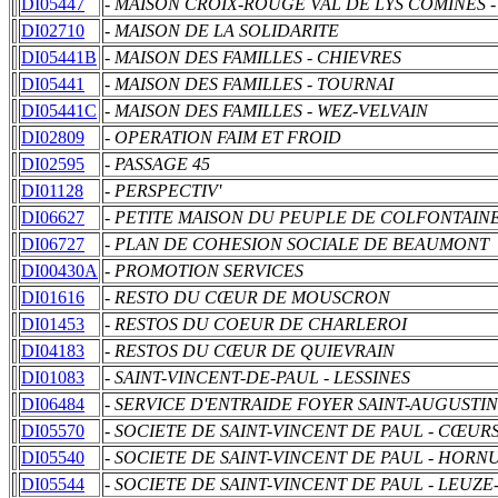
DI05447
- MAISON CROIX-ROUGE VAL DE LYS COMINES 
DI02710
- MAISON DE LA SOLIDARITE
DI05441B
- MAISON DES FAMILLES - CHIEVRES
DI05441
- MAISON DES FAMILLES - TOURNAI
DI05441C
- MAISON DES FAMILLES - WEZ-VELVAIN
DI02809
- OPERATION FAIM ET FROID
DI02595
- PASSAGE 45
DI01128
- PERSPECTIV'
DI06627
- PETITE MAISON DU PEUPLE DE COLFONTAIN
DI06727
- PLAN DE COHESION SOCIALE DE BEAUMONT
DI00430A
- PROMOTION SERVICES
DI01616
- RESTO DU CŒUR DE MOUSCRON
DI01453
- RESTOS DU COEUR DE CHARLEROI
DI04183
- RESTOS DU CŒUR DE QUIEVRAIN
DI01083
- SAINT-VINCENT-DE-PAUL - LESSINES
DI06484
- SERVICE D'ENTRAIDE FOYER SAINT-AUGUSTIN
DI05570
- SOCIETE DE SAINT-VINCENT DE PAUL - CŒU
DI05540
- SOCIETE DE SAINT-VINCENT DE PAUL - HORN
DI05544
- SOCIETE DE SAINT-VINCENT DE PAUL - LEUZ