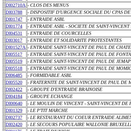
DI02710A
- CLOS DES MENUS
DI03788
- DISPOSITIF D'URGENCE SOCIALE DU CPAS D
DI01747
- ENTRAIDE ASBL
DI01774
- ENTRAIDE ASBL - SOCIETE DE SAINT-VINCENT
DI04531
- ENTRAIDE DE COURCELLES
DI03017
- ENTRAIDE ET SOLIDARITE PROTESTANTES
DI01527A
- ENTRAIDE SAINT-VINCENT DE PAUL DE CHAT
DI05517
- ENTRAIDE SAINT-VINCENT DE PAUL DE FONT
DI05519
- ENTRAIDE SAINT-VINCENT DE PAUL DE JEMA
DI05518
- ENTRAIDE SAINT-VINCENT DE PAUL DE MOMI
DI06485
- FORMIDABLE ASBL
DI05520
- FRATERNITE DE SAINT-VINCENT DE PAUL DE
DI02422
- GROUPE D'ENTRAIDE BRAINOISE
DI04184
- GROUPE ECHANGE
DI00640
- LE MOULIN DE VINCENT - SAINT-VINCENT DE 
DI01329
- LE P'TIT MARCHE
DI02737
- LE RESTAURANT DU COEUR ENTRAIDE ALIME
DI02420
- LE SECOURS POPULAIRE WALLONIE BRUXELL