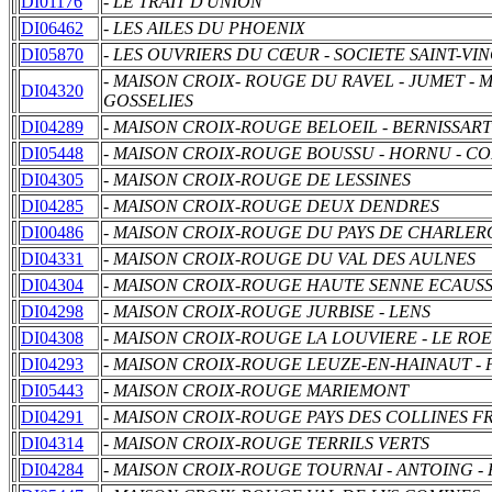
DI01176
- LE TRAIT D'UNION
DI06462
- LES AILES DU PHOENIX
DI05870
- LES OUVRIERS DU CŒUR - SOCIETE SAINT-VI
- MAISON CROIX- ROUGE DU RAVEL - JUMET -
DI04320
GOSSELIES
DI04289
- MAISON CROIX-ROUGE BELOEIL - BERNISSART
DI05448
- MAISON CROIX-ROUGE BOUSSU - HORNU - C
DI04305
- MAISON CROIX-ROUGE DE LESSINES
DI04285
- MAISON CROIX-ROUGE DEUX DENDRES
DI00486
- MAISON CROIX-ROUGE DU PAYS DE CHARLER
DI04331
- MAISON CROIX-ROUGE DU VAL DES AULNES
DI04304
- MAISON CROIX-ROUGE HAUTE SENNE ECAUSSI
DI04298
- MAISON CROIX-ROUGE JURBISE - LENS
DI04308
- MAISON CROIX-ROUGE LA LOUVIERE - LE RO
DI04293
- MAISON CROIX-ROUGE LEUZE-EN-HAINAUT -
DI05443
- MAISON CROIX-ROUGE MARIEMONT
DI04291
- MAISON CROIX-ROUGE PAYS DES COLLINES F
DI04314
- MAISON CROIX-ROUGE TERRILS VERTS
DI04284
- MAISON CROIX-ROUGE TOURNAI - ANTOING -