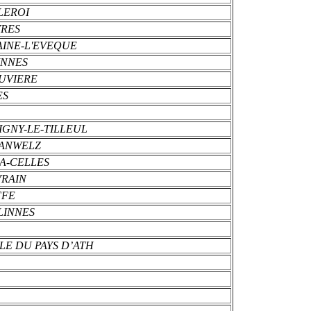
LEROI
VRES
AINE-L'EVEQUE
INNES
OUVIERE
ES
IGNY-LE-TILLEUL
LANWELZ
-A-CELLES
VRAIN
FFE
LINNES
LE DU PAYS D’ATH