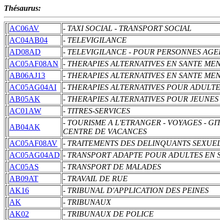
Thésaurus:
AC06AV
- TAXI SOCIAL - TRANSPORT SOCIAL
AC04AB04
- TELEVIGILANCE
AD08AD
- TELEVIGILANCE - POUR PERSONNES AGE
AC05AF08AN
- THERAPIES ALTERNATIVES EN SANTE ME
AB06AJ13
- THERAPIES ALTERNATIVES EN SANTE ME
AC05AG04AI
- THERAPIES ALTERNATIVES POUR ADULTE
AB05AK
- THERAPIES ALTERNATIVES POUR JEUNES
AC01AW
- TITRES-SERVICES
- TOURISME A L'ETRANGER - VOYAGES - G
AB04AK
CENTRE DE VACANCES
AC05AF08AV
- TRAITEMENTS DES DELINQUANTS SEXUEL
AC05AG04AD
- TRANSPORT ADAPTE POUR ADULTES EN 
AC05AS
- TRANSPORT DE MALADES
AB09AT
- TRAVAIL DE RUE
AK16
- TRIBUNAL D'APPLICATION DES PEINES
AK
- TRIBUNAUX
AK02
- TRIBUNAUX DE POLICE